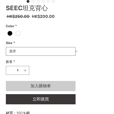
SEEC坦克背心
一
促
 HK$250.00 
HK$200.00
般
銷
價
價
Color
*
格
格
Size
*
數量
*
加入購物車
立即購買
材質：100％棉