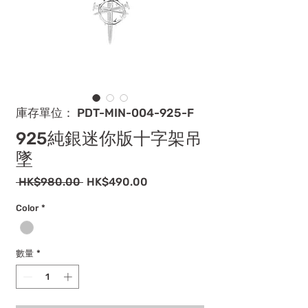
庫存單位： PDT-MIN-004-925-F
925純銀迷你版十字架吊
墜
一
促
 HK$980.00 
HK$490.00
般
銷
價
價
Color
*
格
格
數量
*